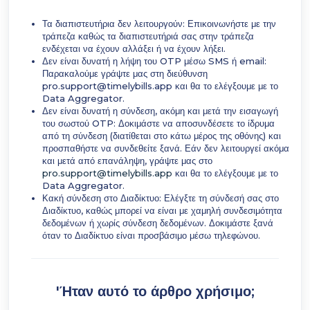
Τα διαπιστευτήρια δεν λειτουργούν: Επικοινωνήστε με την
τράπεζα καθώς τα διαπιστευτήριά σας στην τράπεζα
ενδέχεται να έχουν αλλάξει ή να έχουν λήξει.
Δεν είναι δυνατή η λήψη του OTP μέσω SMS ή email:
Παρακαλούμε γράψτε μας στη διεύθυνση
pro.support@timelybills.app και θα το ελέγξουμε με το
Data Aggregator.
Δεν είναι δυνατή η σύνδεση, ακόμη και μετά την εισαγωγή
του σωστού OTP: Δοκιμάστε να αποσυνδέσετε το ίδρυμα
από τη σύνδεση (διατίθεται στο κάτω μέρος της οθόνης) και
προσπαθήστε να συνδεθείτε ξανά. Εάν δεν λειτουργεί ακόμα
και μετά από επανάληψη, γράψτε μας στο
pro.support@timelybills.app
και θα το ελέγξουμε με το
Data Aggregator.
Κακή σύνδεση στο Διαδίκτυο: Ελέγξτε τη σύνδεσή σας στο
Διαδίκτυο, καθώς μπορεί να είναι με χαμηλή συνδεσιμότητα
δεδομένων ή χωρίς σύνδεση δεδομένων. Δοκιμάστε ξανά
όταν το Διαδίκτυο είναι προσβάσιμο μέσω τηλεφώνου.
'Ήταν αυτό το άρθρο χρήσιμο;